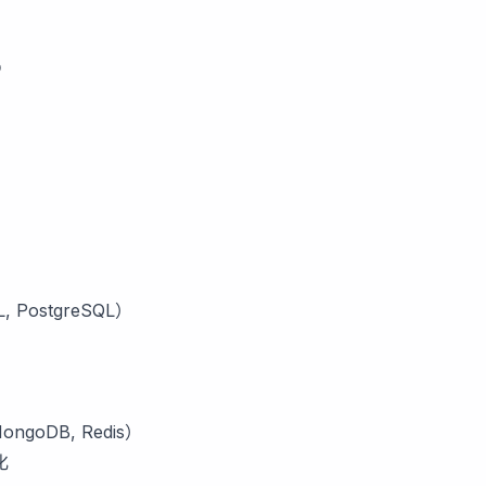
p
 PostgreSQL）
goDB, Redis）
化