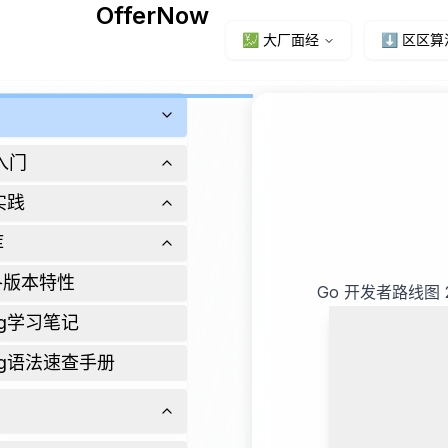
OfferNow
💹 大厂面经
⬇️ 区区算
入门
实践
库
g各版本特性
Go 开发者路线图 
ang学习笔记
ang语法速查手册