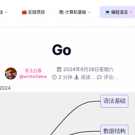
法
🧰 实践项目
📚 计算机基础
💻 编程语言
Go
Modified on
2024年9月28日星期六
Name
作者
青玉白露
Github
@white0dew
Reading time
2 分钟
阅读:
..
评论:
..
2024