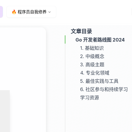
🔥 程序员自我修养
文章目录
Go 开发者路线图 2024
1. 基础知识
2. 中级概念
1.1 语法基础
3. 高级主题
1.2 数据结构
2.1 Web开发
4. 专业化领域
1.3 并发基础
2.2 数据库操作
3.1 高级并发模式
5. 最佳实践与工具
2.3 测试与性能优化
3.2 系统编程
4.1 云原生开发
6. 社区参与和持续学习
3.3 微服务架构
4.2 人工智能与机器学
学习资源
4.3 区块链开发