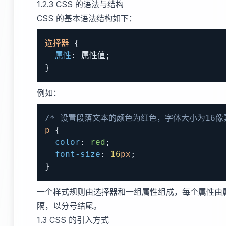
1.2.3 CSS 的语法与结构
CSS 的基本语法结构如下：
选择器
{
属性
:
 属性值
;
}
例如：
/* 设置段落文本的颜色为红色，字体大小为16像素
p
{
color
:
red
;
font-size
:
16
px
;
}
一个样式规则由选择器和一组属性组成，每个属性由
隔，以分号结尾。
1.3 CSS 的引入方式