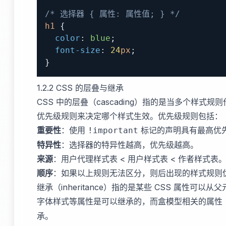
/* 选择器 { 属性: 属性值; } */
h1
{
color
:
blue
;
font-size
:
24
px
;
}
1.2.2 CSS 的层叠与继承
CSS 中的层叠（cascading）指的是当多个样式
优先级规则来决定哪个样式生效。优先级规则包括：
重要性
：使用
标记的声明具有最高优
!important
特异性
：选择器的特异性越高，优先级越高。
来源
：用户代理样式表 < 用户样式表 < 作者样式表
顺序
：如果以上规则无法区分，则后出现的样式规则
继承（inheritance）指的是某些 CSS 属性可
字体样式等属性是可以继承的，而盒模型相关的属性
承。