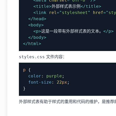
<
meta
charset
=
"
UTF-8
"
/>
<
title
>
外部样式表示例
</
title
>
<
link
rel
=
"
stylesheet
"
href
=
"
st
</
head
>
<
body
>
<
p
>
这是一段带有外部样式表的文本。
</
p
>
</
body
>
</
html
>
文件内容：
styles.css
p
{
color
:
purple
;
font-size
:
22
px
;
}
外部样式表有助于样式的重用和代码的维护，是推荐