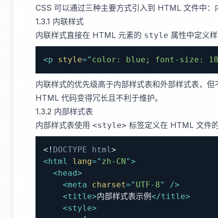
CSS 可以通过三种主要方式引入到 HTML 文件
1.3.1 内联样式
内联样式直接在 HTML 元素的
属性中定义样
style
<
p
style
=
"
color
:
blue
;
font-size
:
1
内联样式的优先级高于内部样式表和外部样式表，但
HTML 代码变得冗长且不利于维护。
1.3.2 内部样式表
内部样式表使用
标签定义在 HTML 文件
<style>
<!
DOCTYPE
html
>
<
html
lang
=
"
zh-CN
"
>
<
head
>
<
meta
charset
=
"
UTF-8
"
/>
<
title
>
内部样式表示例
</
title
>
<
style
>