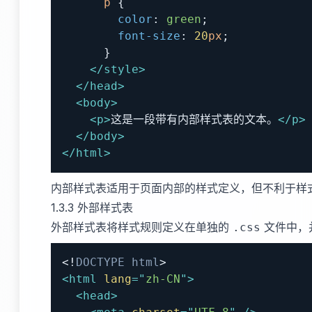
p
{
color
:
green
;
font-size
:
20
px
;
}
</
style
>
</
head
>
<
body
>
<
p
>
这是一段带有内部样式表的文本。
</
p
>
</
body
>
</
html
>
内部样式表适用于页面内部的样式定义，但不利于样
1.3.3 外部样式表
外部样式表将样式规则定义在单独的
文件中，
.css
<!
DOCTYPE
html
>
<
html
lang
=
"
zh-CN
"
>
<
head
>