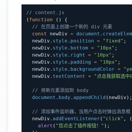
// content.js
(
function
(
)
{
// 在页面上创建一个新的 div 元素
const
 newDiv 
=
document
.
createEle
  newDiv
.
style
.
position
=
"fixed"
;
  newDiv
.
style
.
bottom
=
"10px"
;
  newDiv
.
style
.
right
=
"10px"
;
  newDiv
.
style
.
padding
=
"10px"
;
  newDiv
.
style
.
backgroundColor
=
"y
  newDiv
.
textContent
=
"点击我获取选中
// 将新元素添加到 body
document
.
body
.
appendChild
(
newDiv
)
// 添加事件监听器，当用户点击时弹出消息框
  newDiv
.
addEventListener
(
"click"
,
alert
(
"您点击了插件按钮！"
)
;