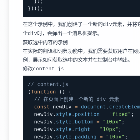
}
)
;
}
)
(
)
;
在这个示例中，我们创建了一个新的
元素，并将
div
个
时，会弹出一个消息框提示。
div
获取选中内容的示例
在实际的翻译和词典功能中，我们需要获取用户在网
例，展示如何获取选中的文本并在控制台中输出。
修改
content.js
// content.js
(
function
(
)
{
// 在页面上创建一个新的 div 元素
const
 newDiv 
=
document
.
createEle
  newDiv
.
style
.
position
=
"fixed"
;
  newDiv
.
style
.
bottom
=
"10px"
;
  newDiv
.
style
.
right
=
"10px"
;
  newDiv
.
style
.
padding
=
"10px"
;