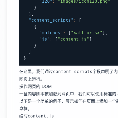
"128"
:
"images/icon128.png"
}
}
,
"content_scripts"
:
[
{
"matches"
:
[
"<all_urls>"
]
,
"js"
:
[
"content.js"
]
}
]
}
在这里，我们通过
字段声明了内
content_scripts
网页上运行。
操作网页的 DOM
一旦内容脚本被加载到网页中，我们可以使用标准的 Jav
以下是一个简单的例子，展示如何在页面上添加一个
息框。
编写
content.js