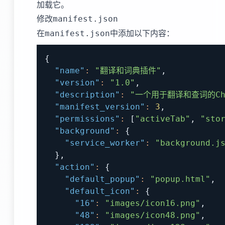
加载它。
修改
manifest.json
在
中添加以下内容：
manifest.json
{
"name"
:
"翻译和词典插件"
,
"version"
:
"1.0"
,
"description"
:
"一个用于翻译和查词的Ch
"manifest_version"
:
3
,
"permissions"
:
[
"activeTab"
,
"sto
"background"
:
{
"service_worker"
:
"background.j
}
,
"action"
:
{
"default_popup"
:
"popup.html"
,
"default_icon"
:
{
"16"
:
"images/icon16.png"
,
"48"
:
"images/icon48.png"
,