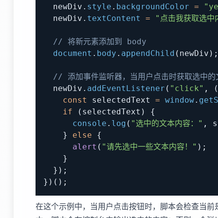
  newDiv
.
style
.
backgroundColor
=
"y
  newDiv
.
textContent
=
"点击我获取选中
// 将新元素添加到 body
document
.
body
.
appendChild
(
newDiv
)
// 添加事件监听器，当用户点击时获取选中的
  newDiv
.
addEventListener
(
"click"
,
const
 selectedText 
=
window
.
get
if
(
selectedText
)
{
console
.
log
(
"选中的文本内容："
,
 s
}
else
{
alert
(
"请先选中一些文本内容！"
)
;
}
}
)
;
}
)
(
)
;
在这个示例中，当用户点击按钮时，脚本会检查当前