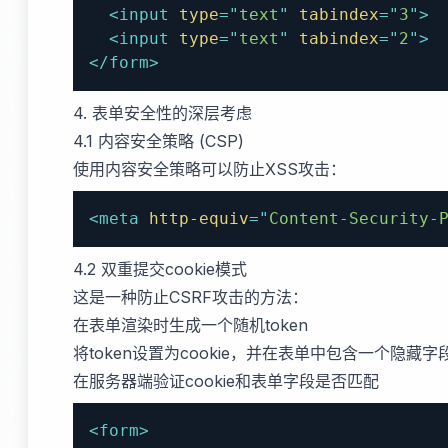
<
input
type
=
"
text
"
tabindex
=
"
3
"
>
<
input
type
=
"
text
"
tabindex
=
"
2
"
>
</
form
>
4. 表单安全性的深层考虑
4.1 内容安全策略 (CSP)
使用内容安全策略可以防止XSS攻击：
<
meta
http-equiv
=
"
Content-Security-
4.2 双重提交cookie模式
这是一种防止CSRF攻击的方法：
在表单渲染时生成一个随机token
将token设置为cookie，并在表单中包含一个隐藏字
在服务器端验证cookie和表单字段是否匹配
<
form
>