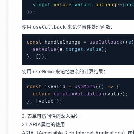
<
input
value
=
{
value
}
onChange
=
{
on
)
)
;
使用
来记忆事件处理函数：
useCallback
const
 handleChange 
=
useCallback
(
(
e
setValue
(
e
.
target
.
value
)
;
}
,
[
]
)
;
使用
来记忆复杂的计算结果：
useMemo
const
 isValid 
=
useMemo
(
(
)
=>
{
return
complexValidation
(
value
)
;
}
,
[
value
]
)
;
3. 表单可访问性的深入探讨
3.1 ARIA属性的使用
ARIA（Accessible Rich Internet Appli