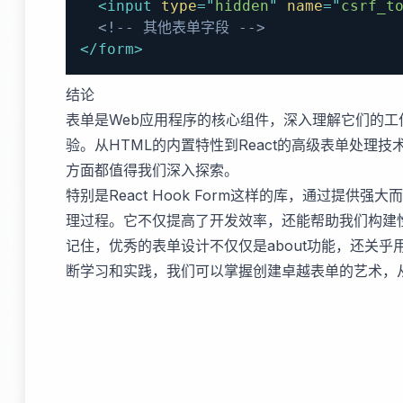
<
input
type
=
"
hidden
"
name
=
"
csrf_t
<!-- 其他表单字段 -->
</
form
>
结论
表单是Web应用程序的核心组件，深入理解它们的
验。从HTML的内置特性到React的高级表单处理
方面都值得我们深入探索。
特别是React Hook Form这样的库，通过提供
理过程。它不仅提高了开发效率，还能帮助我们构建
记住，优秀的表单设计不仅仅是about功能，还关
断学习和实践，我们可以掌握创建卓越表单的艺术，