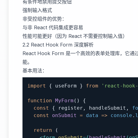
有条件地禁用提交按钮
强制输入格式
非受控组件的优势：
与非 React 代码集成更容易
性能可能更好（因为 React 不需要控制输入值）
2.2 React Hook Form 深度解析
React Hook Form 是一个高效的表单处理库
能。
基本用法：
import
{
 useForm 
}
from
'react-hook
function
MyForm
(
)
{
const
{
 register
,
 handleSubmit
,
f
const
onSubmit
=
data
=>
console
.
return
(
<
form
onSubmit
=
{
handleSubmit
(
on