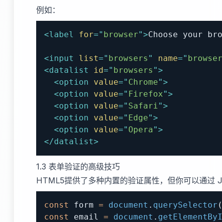
例如：
<
label
for
=
"
browser
"
>
Choose your br
<
input
list
=
"
browsers
"
name
=
"
browse
<
datalist
id
=
"
browsers
"
>
<
option
value
=
"
Chrome
"
>
<
option
value
=
"
Firefox
"
>
<
option
value
=
"
Safari
"
>
<
option
value
=
"
Edge
"
>
<
option
value
=
"
Opera
"
>
</
datalist
>
1.3 表单验证的高级技巧
HTML5提供了多种内置的验证属性，但你可以通过 Jav
const
 form 
=
document
.
querySelector
const
 email 
=
document
.
getElementBy