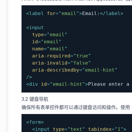
<
label
for
=
"
email
"
>
Email:
</
label
>
<
input
type
=
"
email
"
id
=
"
email
"
name
=
"
email
"
aria-required
=
"
true
"
aria-invalid
=
"
false
"
aria-describedby
=
"
email-hint
"
/>
<
div
id
=
"
email-hint
"
>
Please enter a
3.2 键盘导航
确保所有表单控件都可以通过键盘访问和操作。使用
<
form
>
<
input
type
=
"
text
"
tabindex
=
"
1
"
>