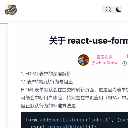
关于 react-use
Mo
Name
作者
青玉白露
Github
@white0dew
Re
1. HTML表单的深层解析
1.1 表单的默认行为与阻止
HTML表单默认会在提交时刷新页面，这是因为表单
可能会中断用户体验，特别是在单页应用（SPA）中
阻止默认行为的标准方法是：
form
.
addEventListener
(
'submit'
,
(
ev
  event
.
preventDefault
(
)
;