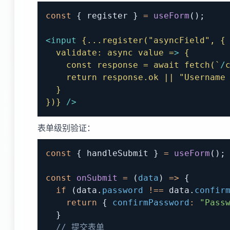
const
{
 register 
}
=
useForm
(
)
;
<
input
{...register("asyncField",
{
validate:
async
value
=
>
{
const
response
=
await
fetch(`
/
return
response.ok
||
"Username
}
})}
/>
表单级别验证：
const
{
 handleSubmit 
}
=
useForm
(
)
;
const
onSubmit
=
(
data
)
=>
{
if
(
data
.
password
!==
 data
.
confir
return
{
confirmPassword
:
"Pass
}
// 提交表单