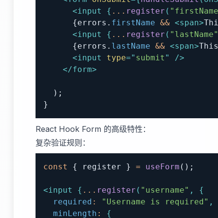
<
input
{
...
register
(
"firstNam
{
errors
.
firstName
&&
<
span
>
Th
<
input
{
...
register
(
"lastName
{
errors
.
lastName
&&
<
span
>
Thi
<
input
type
=
"
submit
"
/>
</
form
>
)
;
}
React Hook Form 的高级特性：
复杂验证规则：
const
{
 register 
}
=
useForm
(
)
;
<
input
{
...
register
(
"username"
,
{
required
:
"Username is required"
,
minLength
:
{