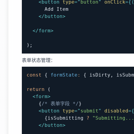
<
button
type
=
"
button
"
onClick
=
{
</
button
>
</
form
>
)
;
表单状态管理：
const
{
formState
:
{
 isDirty
,
 isSub
return
(
<
form
>
{
/* 表单字段 */
}
<
button
type
=
"
submit
"
disabled
=
{
isSubmitting 
?
"Submitting..
</
button
>