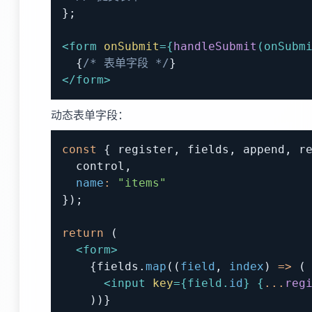
}
;
<
form
onSubmit
=
{
handleSubmit
(
onSubm
{
/* 表单字段 */
}
</
form
>
动态表单字段：
const
{
 register
,
 fields
,
 append
,
 r
  control
,
name
:
"items"
}
)
;
return
(
<
form
>
{
fields
.
map
(
(
field
,
 index
)
=>
(
<
input
key
=
{
field
.
id
}
{
...
reg
)
)
}