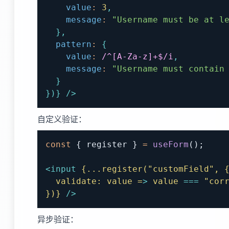
value
:
3
,
message
:
"Username must be at l
}
,
pattern
:
{
value
:
/
^[A-Za-z]+$
/
i
,
message
:
"Username must contain
}
}
)
}
/>
自定义验证：
const
{
 register 
}
=
useForm
(
)
;
<
input
{...register("customField",
validate:
value
=
>
value
=
=
=
"cor
})}
/>
异步验证：