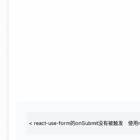
<
react-use-form的onSubmit没有被触发
使用r