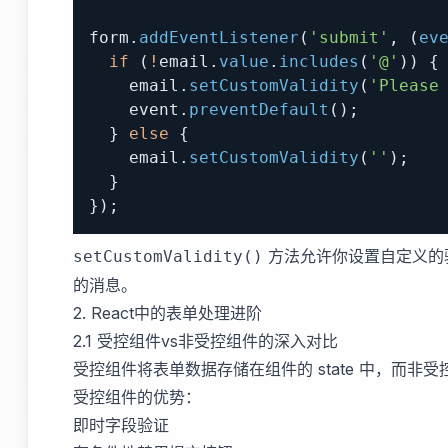
form
.
addEventListener
(
'submit'
,
(
ev
if
(
!
email
.
value
.
includes
(
'@'
)
)
{
    email
.
setCustomValidity
(
'Please
    event
.
preventDefault
(
)
;
}
else
{
    email
.
setCustomValidity
(
''
)
;
}
}
)
;
方法允许你设置自定义的
setCustomValidity()
的消息。
2. React中的表单处理进阶
2.1 受控组件vs非受控组件的深入对比
受控组件将表单数据存储在组件的 state 中，而非受
受控组件的优势：
即时字段验证