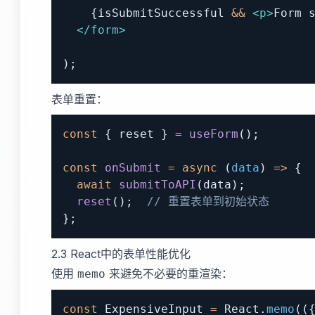
{
isSubmitSuccessful 
&&
<
p
>
Form 
</
form
>
)
;
表单重置：
const
{
 reset 
}
=
useForm
(
)
;
const
onSubmit
=
async
(
data
)
=>
{
await
submitToAPI
(
data
)
;
reset
(
)
;
// 重置表单到初始状态
}
;
2.3 React中的表单性能优化
使用
来避免不必要的重渲染：
memo
const
ExpensiveInput
=
React
.
memo
(
(