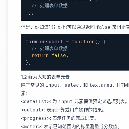
// 处理表单数据
}
)
;
但是，你知道吗？你也可以通过返回
来阻止
false
form
.
onsubmit
=
function
(
)
{
// 处理表单数据
return
false
;
}
;
1.2 鲜为人知的表单元素
除了常见的
、
和
，HT
input
select
textarea
素：
: 为
元素提供预定义选项列表
<datalist>
input
: 表示计算或用户操作的结果。
<output>
: 表示任务的完成进度。
<progress>
: 表示已知范围内的标量测量或分数值。
<meter>