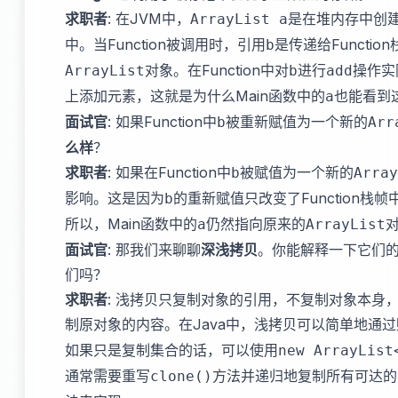
求职者
: 在JVM中，
是在堆内存中创
ArrayList a
中。当Function被调用时，引用
是传递给Functio
b
对象。在Function中对
进行
操作实
ArrayList
b
add
上添加元素，这就是为什么Main函数中的
也能看到
a
面试官
: 如果Function中
被重新赋值为一个新的
b
Arr
么样
？
求职者
: 如果在Function中
被赋值为一个新的
b
Array
影响。这是因为
的重新赋值只改变了Function栈
b
所以，Main函数中的
仍然指向原来的
a
ArrayList
面试官
: 那我们来聊聊
深浅拷贝
。你能解释一下它们
们吗？
求职者
: 浅拷贝只复制对象的引用，不复制对象本身
制原对象的内容。在Java中，浅拷贝可以简单地通
如果只是复制集合的话，可以使用
new ArrayList
通常需要重写
方法并递归地复制所有可达的
clone()