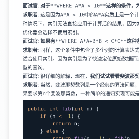
面试官
:
对于
这样的条件，
**WHERE A*A < 10**
求职者
: 这是因为
中的
实质上是一个计
A*A < 10
A*A
种情况下，索引无法直接应用于计算后的结果，因为
优化器会选择不使用索引。
面试官
:
如果有
这种
**WHERE A*A+B*B < C*C**
求职者
: 同样，这个条件中包含了多个列的计算表达
适合使用索引。因为索引是为了快速定位原始数据而
型的查询。
面试官
: 很详细的解释，现在，
我们试试看看斐波那
求职者
: 当然，斐波那契数列是一个经典的算法问题
果要求第n个斐波那契数，一种简单的递归实现可能
public
int
fib
(
int
 n
)
{
if
(
n 
<=
1
)
{
return
 n
;
}
else
{
return
fib
(
n 
-
1
)
+
fib
(
n 
-