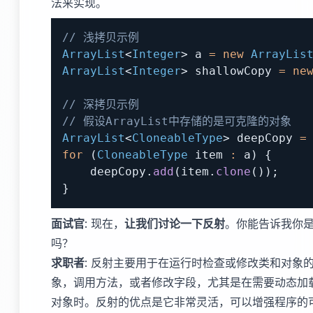
法来实现。
// 浅拷贝示例
ArrayList
<
Integer
>
 a 
=
new
ArrayLis
ArrayList
<
Integer
>
 shallowCopy 
=
ne
// 深拷贝示例
// 假设ArrayList中存储的是可克隆的对象
ArrayList
<
CloneableType
>
 deepCopy 
=
for
(
CloneableType
 item 
:
 a
)
{
    deepCopy
.
add
(
item
.
clone
(
)
)
;
}
面试官
: 现在，
让我们讨论一下反射
。你能告诉我你
吗？
求职者
: 反射主要用于在运行时检查或修改类和对象
象，调用方法，或者修改字段，尤其是在需要动态加
对象时。反射的优点是它非常灵活，可以增强程序的