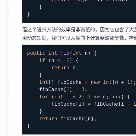
}
}
但这个递归方法的效率是非常低的，因为它包含了大
用动态规划，我们可以从底向上计算斐波那契数，存
public
int
fib
(
int
 n
)
{
if
(
n 
<=
1
)
{
return
 n
;
}
int
[
]
 fibCache 
=
new
int
[
n 
+
1
]
    fibCache
[
1
]
=
1
;
for
(
int
 i 
=
2
;
 i 
<=
 n
;
 i
++
)
{
        fibCache
[
i
]
=
 fibCache
[
i 
-
}
return
 fibCache
[
n
]
;
}