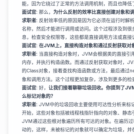
能，因为它绕过了正常的方法调用机制，而且也降低
面试官
: 那么，
为什么反射的效率比直接创建对象和
求职者
: 反射效率低的原因是因为它必须在运行时解
名称，然后才能进行调用或访问。这个过程涉及到很
息，检查安全权限等，这些都是直接调用方法或直接
面试官
:
在JVM上，直接构造对象和通过反射获取对
求职者
: 当直接构造对象时，JVM会根据类的直接
内存，并执行构造函数。而通过反射获取对象时，J
的Class对象，接着查找构造函数或方法，最后通过
n
象和调用方法。这个过程更加复杂，涉及到更多的检
面试官
: 好，
让我们接着聊聊垃圾回收。你提到了JV
么标记对象的？
求职者
: JVM中的垃圾回收主要使用可达性分析来标记
开始，这些对象包括被线程栈指针指向的对象、静态引
JVM通过这些根对象遍历所有可达的对象。在遍历
动的，这样，未被标记的对象就可以确定为垃圾，并