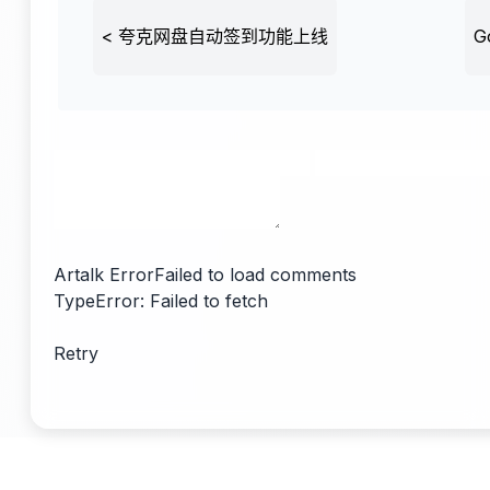
<
夸克网盘自动签到功能上线
G
Artalk Error
Failed to load comments
TypeError: Failed to fetch
Retry