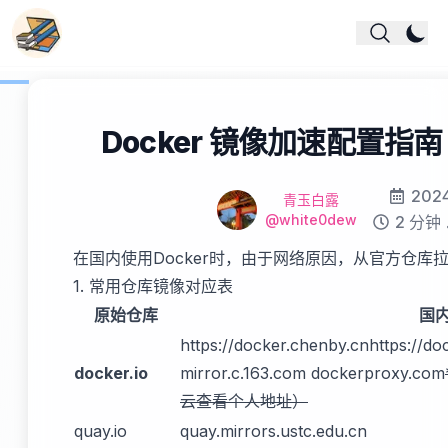
Docker 镜像加速配置指
Modified 
20
Name
作者
青玉白露
Github
@white0dew
Reading t
2 分钟
在国内使用Docker时，由于网络原因，从官方仓库
1. 常用仓库镜像对应表
原始仓库
国
https://docker.chenby.cn
https://do
docker.io
mirror.c.163.com dockerproxy.com
云查看个人地址）
quay.io
quay.mirrors.ustc.edu.cn