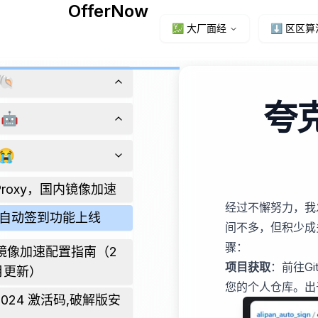
OfferNow
💹 大厂面经
⬇️ 区区算
🐚
夸
🤖
😭
d Proxy，国内镜像加速
经过不懈努力，我
自动签到功能上线
间不多，但积少成
骤：
r 镜像加速配置指南（2
项目获取
：前往G
月更新）
您的个人仓库。出
 2024 激活码,破解版安