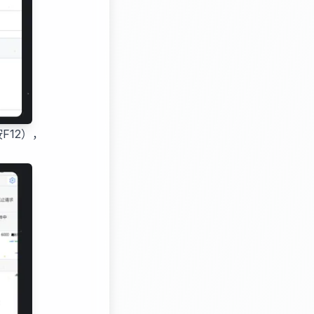
F12），