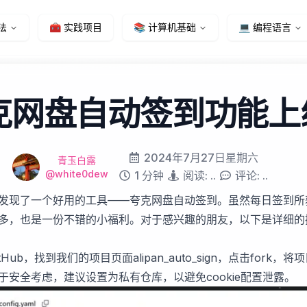
法
🧰 实践项目
📚 计算机基础
💻 编程语言
克网盘自动签到功能上
Modified on
2024年7月27日星期六
Name
作者
青玉白露
Github
@white0dew
Reading time
1 分钟
阅读:
..
评论:
..
发现了一个好用的工具——夸克网盘自动签到。虽然每日签到所
多，也是一份不错的小福利。对于感兴趣的朋友，以下是详细的
itHub，找到我们的项目页面
alipan_auto_sign
，点击fork，将
于安全考虑，建议设置为私有仓库，以避免cookie配置泄露。