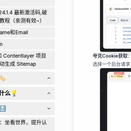
024.1.4 最新激活码,破
教程（亲测有效~）
ame和Email
m
 和 Contentlayer 项目
夸克Cookie获取
生成 Sitemap
选择一个后台请求，
️
什么💡
🔝
：坐看世界，提升认